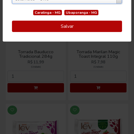
Caratinga - MG
Ubaporanga - MG
Salvar
Torrada Bauducco
Torrada Marilan Magic
Tradicional 284g
Toast Integral 110g
R$ 11,99
R$ 7,98
(Unidade)
(Unidade)