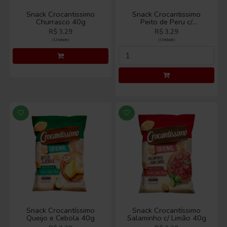
Snack Crocantissimo
Snack Crocantissimo
Churrasco 40g
Peito de Peru c/
Requeijão 40g
R$ 3,29
R$ 3,29
(Unidade)
(Unidade)
Snack Crocantíssimo
Snack Crocantíssimo
Queijo e Cebola 40g
Salaminho c/ Limão 40g