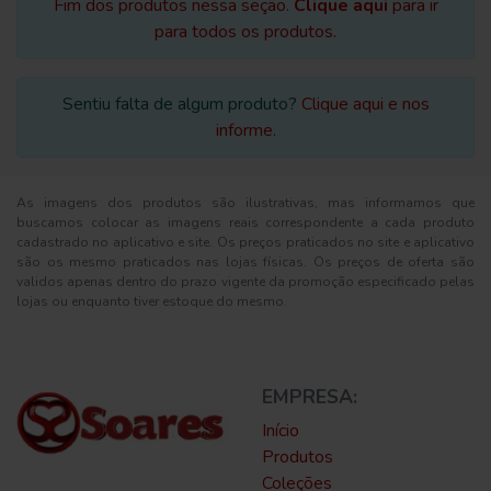
Fim dos produtos nessa seção.
Clique aqui
para ir
para todos os produtos.
Sentiu falta de algum produto?
Clique aqui e nos
informe.
As imagens dos produtos são ilustrativas, mas informamos que
buscamos colocar as imagens reais correspondente a cada produto
cadastrado no aplicativo e site. Os preços praticados no site e aplicativo
são os mesmo praticados nas lojas físicas. Os preços de oferta são
validos apenas dentro do prazo vigente da promoção especificado pelas
lojas ou enquanto tiver estoque do mesmo.
EMPRESA:
Início
Produtos
Coleções