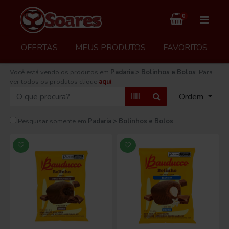
0
OFERTAS
MEUS PRODUTOS
FAVORITOS
Você está vendo os produtos em
Padaria > Bolinhos e Bolos
. Para
ver todos os produtos clique
aqui
.
Ordem
Pesquisar somente em
Padaria > Bolinhos e Bolos
.