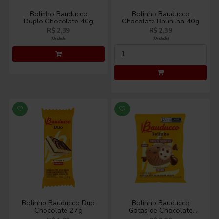
Bolinho Bauducco
Bolinho Bauducco
Duplo Chocolate 40g
Chocolate Baunilha 40g
R$ 2,39
R$ 2,39
(Unidade)
(Unidade)
Bolinho Bauducco Duo
Bolinho Bauducco
Chocolate 27g
Gotas de Chocolate
40g