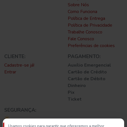
Sobre Nós
Como Funciona
Política de Entrega
Política de Privacidade
Trabalhe Conosco
Fale Conosco
Preferências de cookies
CLIENTE:
PAGAMENTO:
Cadastre-se já!
Auxílio Emergencial
Entrar
Cartão de Crédito
Cartão de Débito
Dinheiro
Pix
Ticket
SEGURANÇA:
Usamos cookies para garantir que oferecemos a melhor