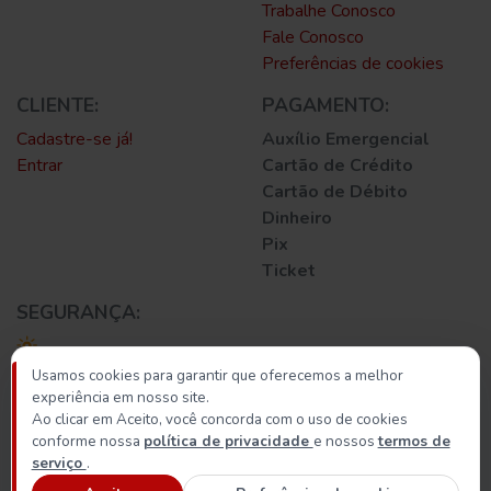
Trabalhe Conosco
Fale Conosco
Preferências de cookies
CLIENTE:
PAGAMENTO:
Cadastre-se já!
Auxílio Emergencial
Entrar
Cartão de Crédito
Cartão de Débito
Dinheiro
Pix
Ticket
SEGURANÇA:
Usamos cookies para garantir que oferecemos a melhor
experiência em nosso site.
Ao clicar em Aceito, você concorda com o uso de cookies
conforme nossa
política de privacidade
e nossos
termos de
© 2026 Supermercado Soares
serviço
.