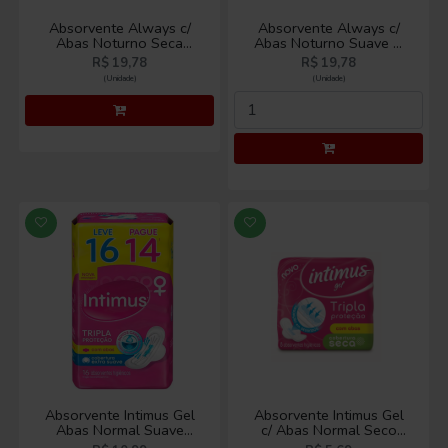
Absorvente Always c/
Absorvente Always c/
Abas Noturno Seca
Abas Noturno Suave c/
c/16un
16
R$ 19,78
R$ 19,78
(Unidade)
(Unidade)
Absorvente Intimus Gel
Absorvente Intimus Gel
Abas Normal Suave
c/ Abas Normal Seco
Leve 16 Pague 14
c/8