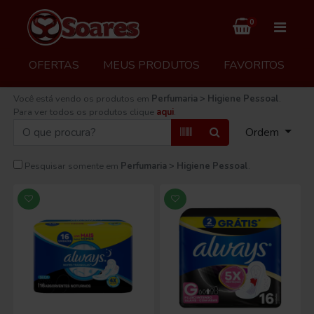
0
OFERTAS
MEUS PRODUTOS
FAVORITOS
Você está vendo os produtos em
Perfumaria > Higiene Pessoal
.
Para ver todos os produtos clique
aqui
.
Ordem
Pesquisar somente em
Perfumaria > Higiene Pessoal
.