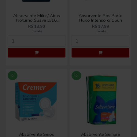
Absorvente Mili c/ Abas
Absorvente Pós Parto
Noturno Suave Lv16
Fluxo Intenso c/ 15un
Pg14
R$ 13,90
R$ 17,99
(Unidade)
(Unidade)
Absorvente Seios
Absorvente Sempre