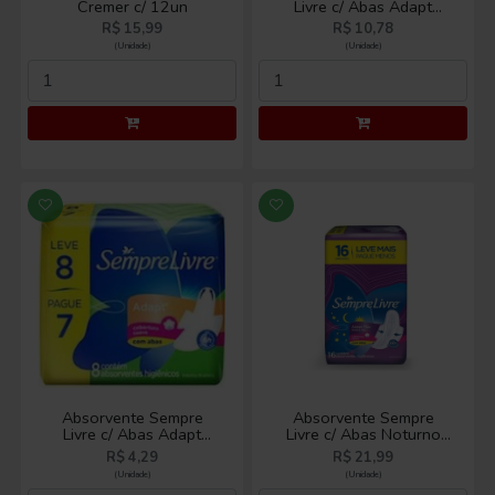
Cremer c/ 12un
Livre c/ Abas Adapt
Suave 16un
R$ 15,99
R$ 10,78
(Unidade)
(Unidade)
Absorvente Sempre
Absorvente Sempre
Livre c/ Abas Adapt
Livre c/ Abas Noturno
Suave Lv8 Pg7
Suave Lv16 Pg14
R$ 4,29
R$ 21,99
(Unidade)
(Unidade)