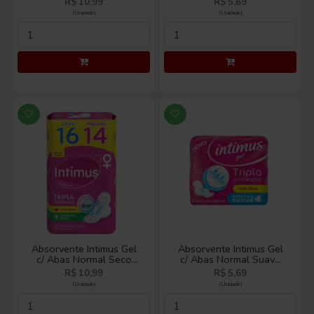
R$ 10,99
R$ 5,69
(Unidade)
(Unidade)
Absorvente Intimus Gel
Absorvente Intimus Gel
c/ Abas Normal Seco
c/ Abas Normal Suave
Leve 16 Pague 14
c/8
R$ 10,99
R$ 5,69
(Unidade)
(Unidade)