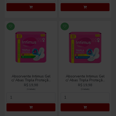
Absorvente Intimus Gel
Absorvente Intimus Gel
c/ Abas Tripla Proteção
c/ Abas Tripla Proteção
Seca c/ 32
Suave c/32
R$ 19,98
R$ 19,98
(Unidade)
(Unidade)