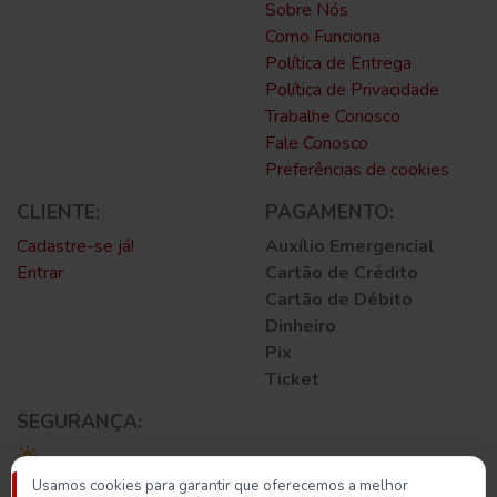
Sobre Nós
Como Funciona
Política de Entrega
Política de Privacidade
Trabalhe Conosco
Fale Conosco
Preferências de cookies
CLIENTE:
PAGAMENTO:
Cadastre-se já!
Auxílio Emergencial
Entrar
Cartão de Crédito
Cartão de Débito
Dinheiro
Pix
Ticket
SEGURANÇA:
Usamos cookies para garantir que oferecemos a melhor